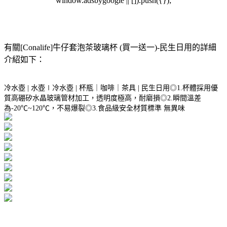
window.adsbygoogle || []).push({});
有關[Conalife]牛仔套泡茶玻璃杯 (買一送一)-民生日用的詳細
介紹如下：
冷水壺 | 水壺∣冷水壺 | 杯瓶｜咖啡｜茶具 | 民生日用◎1.杯體採用優
質高硼矽水晶玻璃管材加工，透明度極高，耐磨損◎2.瞬間溫差
為-20℃~120℃，不易爆裂◎3.食品級安全材質標準 無異味