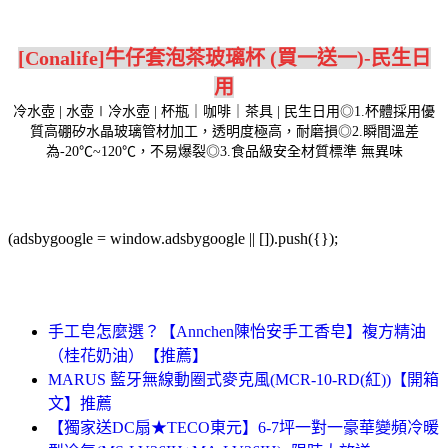
[Conalife]牛仔套泡茶玻璃杯 (買一送一)-民生日
用
冷水壺 | 水壺∣冷水壺 | 杯瓶｜咖啡｜茶具 | 民生日用◎1.杯體採用優
質高硼矽水晶玻璃管材加工，透明度極高，耐磨損◎2.瞬間溫差
為-20℃~120℃，不易爆裂◎3.食品級安全材質標準 無異味
(adsbygoogle = window.adsbygoogle || []).push({});
手工皂怎麼選？【Annchen陳怡安手工香皂】複方精油
（桂花奶油）【推薦】
MARUS 藍牙無線動圈式麥克風(MCR-10-RD(紅))【開箱
文】推薦
【獨家送DC扇★TECO東元】6-7坪一對一豪華變頻冷暖