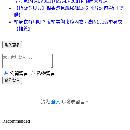
型冷氣(MS-LV36IH+MA-LV36IH)- 限時大放送
【頂級金貝貝】棉柔透氣紙尿褲L(46+4)片x4包-箱【搶
購】
塑身衣有用嗎？魔塑美胸束腹內衣 - 法國Lytess塑身衣
【推薦】
載入更多
公開留言
私密留言
發佈留言
請先
登入
以發表留言。
Recommended