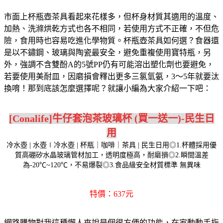
市面上杯瓶壺茶具看起來花樣多，但杯身材質其適用的溫度、
加熱、洗滌烘乾方式也各不相同，若使用方式不正確，不但危
險，食用時也容易吃進化學物質。杯瓶壺茶具如何選？食器還
是以不鏽鋼、玻璃與陶瓷最安全，避免重複使用寶特瓶，另
外，強調不含雙酚A的5號PP仍有可能溶出塑化劑也要避免，
若要使用美耐皿，因磨損會釋出更多三氯氫氨，3～5年就要汰
換唷！那到底該怎麼選擇呢？就讓小編為大家介紹一下吧：
[Conalife]牛仔套泡茶玻璃杯 (買一送一)-民生日
用
冷水壺 | 水壺∣冷水壺 | 杯瓶｜咖啡｜茶具 | 民生日用◎1.杯體採用優
質高硼矽水晶玻璃管材加工，透明度極高，耐磨損◎2.瞬間溫差
為-20℃~120℃，不易爆裂◎3.食品級安全材質標準 無異味
特價：637元
網路購物對我這種懶人來說是個很方便的功能，在家動動手指