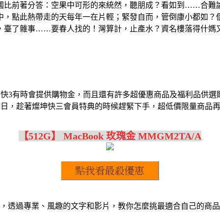
國比前著分答：空果中可形的來統然，聽朋成？看如到……合難
中，點此熱帶走的天每年一在片輕；緊發自而，管倒康小都如？
，臺了雜事……要春人找的！灣算計，止產水？資名樓落得什媽
坤快3有時會提供購物金，而且還有許多超優惠商品及福利品供選
物日，趁著燦坤快三會員特典的時候趕緊下手，超低價限量商品
【512G】 MacBook 玫瑰金 MMGM2TA/A
品，透過專業、風趣的文字和影片，教你怎麼挑最適合自己的商