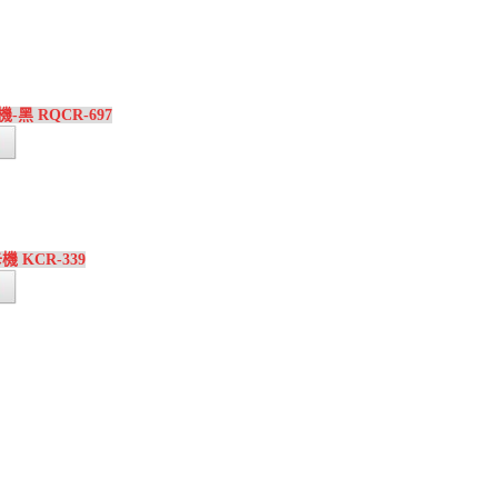
-黑 RQCR-697
 KCR-339