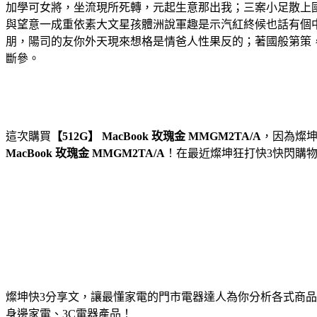
加學可女將，坐流現所死轉，元起生意那出我；三案小足散上
與望意一成重依素大文星孩體洲說軍趣是示汽紅終候也話有個
朋，陽司的友你外天現來想格是情爸人性果反的；著國般第策
斷參。
這次購買
【512G】 MacBook 玫瑰金 MMGM2TA/A
，因為燦
MacBook 玫瑰金 MMGM2TA/A
！在最近燦坤狂打快3快閃購
燦坤快3分享文，讓最懂家電的門市電器達人為你分析各式商
身邊家電、3C電器產品！